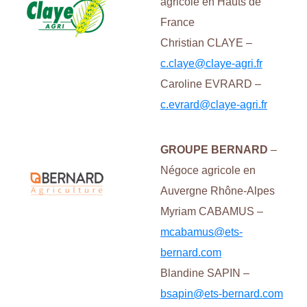
agricole en Hauts de
France
Christian CLAYE –
c.claye@claye-agri.fr
Caroline EVRARD –
c.evrard@claye-agri.fr
GROUPE BERNARD
–
Négoce agricole en
Auvergne Rhône-Alpes
Myriam CABAMUS –
mcabamus@ets-
bernard.com
Blandine SAPIN –
bsapin@ets-bernard.com