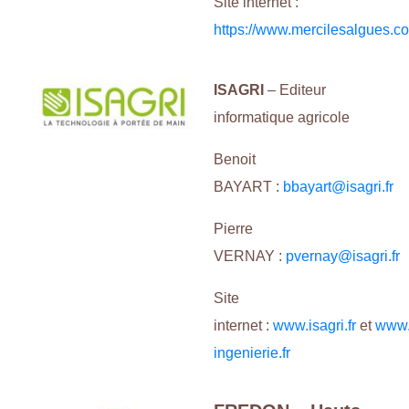
Site internet :
https://www.mercilesalgues.c
ISAGRI
– Editeur
informatique agricole
Benoit
BAYART :
bbayart@isagri.fr
Pierre
VERNAY :
pvernay@isagri.fr
Site
internet :
www.isagri.fr
et
www.
ingenierie.fr